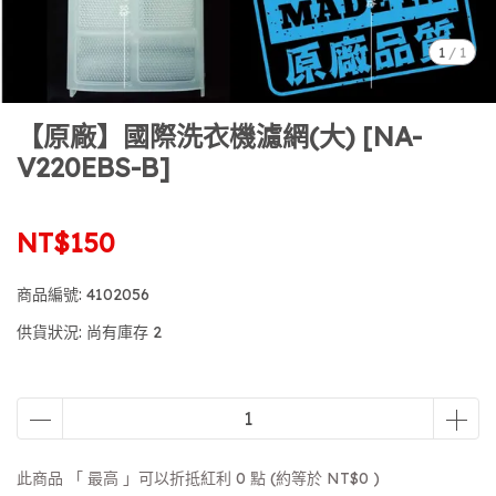
1
/
1
【原廠】國際洗衣機濾網(大) [NA-
V220EBS-B]
NT$150
商品編號:
4102056
供貨狀況:
尚有庫存 2
此商品 「 最高 」可以折抵紅利
0
點 (約等於
NT$0
)