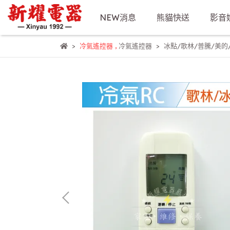
NEW消息
熊貓快送
影音
冷氣遙控器
,
冷氣遙控器
冰點/歌林/普騰/美的