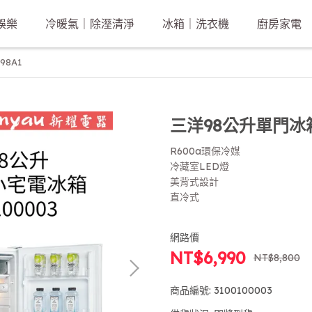
娛樂
冷暖氣｜除溼清淨
冰箱｜洗衣機
廚房家電
98A1
三洋98公升單門冰箱 
R600a環保冷媒
冷藏室LED燈
美背式設計
直冷式
網路價
NT$6,990
NT$8,800
商品編號:
3100100003