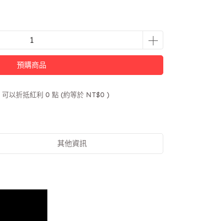
預購商品
 」可以折抵紅利
0
點 (約等於
NT$0
)
其他資訊