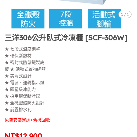
1
/
1
三洋306公升臥式冷凍櫃 [SCF-306W]
★ 七段式溫度調整
★ 環保斷熱材
★ 密封式防鼠鐵製底
板 ★ 活動式置物網籃
★ 美背式設計
★ 電源、運轉指示燈
★ 四星級凍能力
★ 採用環保新冷媒
★ 全機鐵殼防火設計
★ 前置排水孔
免費安裝運送+舊機回收
NT$12,900