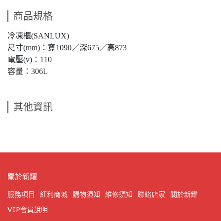
商品規格
冷凍櫃(SANLUX)
尺寸(mm)：寬1090／深675／高873
電壓(v)：110
容量：306L
其他資訊
關於新耀
服務項目
紅利商城
購物須知
維修須知
聯絡店家
關於新耀
VIP會員說明