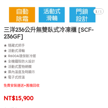
1
/
1
三洋236公升無雙臥式冷凍櫃 [SCF-
236GF]
★ 隱藏式把手
★ 活動式滑輪
★ R600A環保新冷媒
★ 全機鐵殼防火設計
★ 活動式置物網欄
★ 庫內溫度及時顯示
★ 電子式控溫
免費安裝運送+舊機回收
NT$15,900