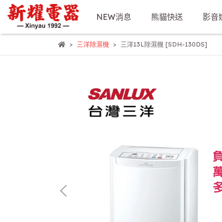
NEW消息
熊貓快送
影音
三洋除濕機
三洋13L除濕機 [SDH-130DS]