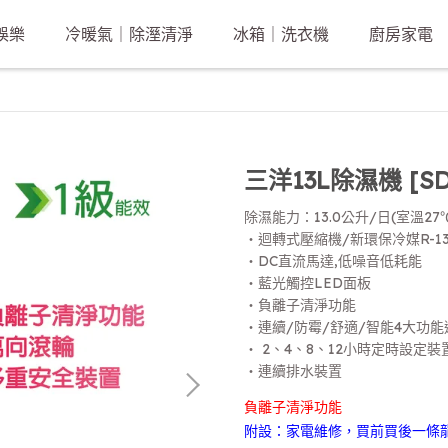
娛樂
冷暖氣｜除溼清淨
冰箱｜洗衣機
廚房家電
三洋13L除濕機 [SD
除濕能力：13.0公升/日(室溫27
‧迴轉式壓縮機/新環保冷媒R-13
‧DC直流馬達,低噪音低耗能
‧藍光觸控LED面板
‧負離子清淨功能
‧連續/防霉/舒適/智能4大功能
‧ 2、4、8、12小時定時設定裝
‧連續排水裝置
負離子清淨功能
附設：家電維修，買前買後一條