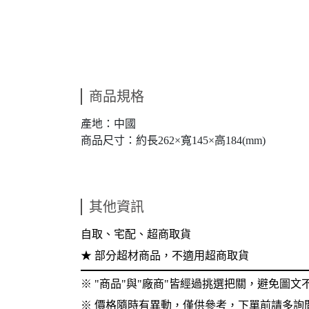
商品規格
產地：中國
商品尺寸：約長262×寬145×高184(mm)
其他資訊
自取、宅配、超商取貨
★
部分超材商品，不適用超商取貨
※
"
商品
"
與
"
廠商
"
皆經過挑選把關，避免圖文
※
價格隨時有異動，僅供參考，下單前請多詢