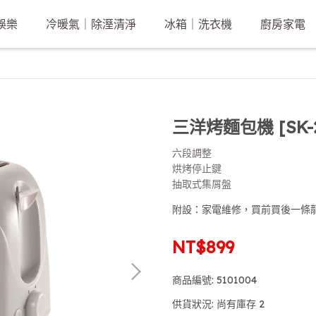
娛樂
冷暖氣｜除溼清淨
冰箱｜洗衣機
廚房家電
三洋烤麵包機 [SK-2
六段調整
烘烤停止鍵
抽取式集屑盤
附設：家電維修，買前買後一條
NT$899
商品編號:
5101004
供貨狀況:
尚有庫存 2