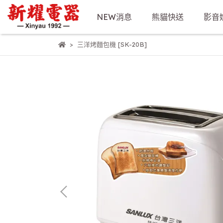
NEW消息
熊貓快送
影音
三洋烤麵包機 [SK-20B]