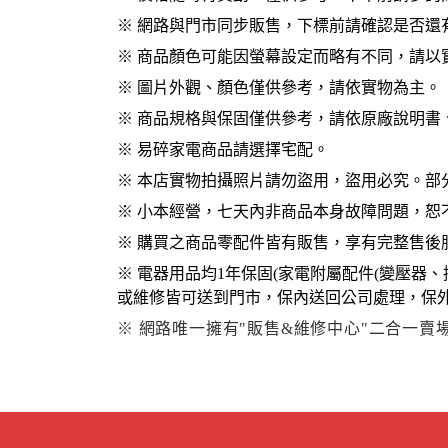
※
網路與門市同步販售，下標前請確認是否還
※
商品顏色可能因螢幕設定而略有不同，請以
※
圖片外觀、顏色僅供參考，請依實物為主。
※
商品規格與保固僅供參考，請依原廠說明書
※
易碎家電商品請選擇宅配。
※
本店實物拍攝照片請勿盜用，盜用必究。部
※
小本經營，七天內非商品本身故障問題，恕
※
購買之商品零配件皆有販售，享有完整售後
※
電器用品均
1
年保固
(
家電附屬配件
(
變壓器、
或維修皆可送到門市，保內送回公司處理，保外
※ 網路唯一擁有"販售&維修中心"二合一