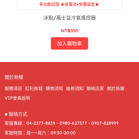
多功能記憶 ★送電池+免費設定★
附設：家電維修，一條龍服務，售後服務沒煩惱
冰點/萬士益冷氣遙控器
NT$350
加入購物車
關於新耀
服務項目
紅利商城
購物須知
維修須知
聯絡店家
關於新耀
VIP會員說明
■ 聯絡方式
客服專線：04-2277-8839、0980-627577、0907-828999
客服時間：周一~周六：09:30-20:00