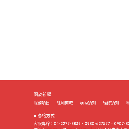
關於新耀
服務項目
紅利商城
購物須知
維修須知
■ 聯絡方式
客服專線：04-2277-8839、0980-627577、0907-8