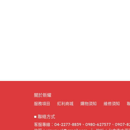
關於新耀
服務項目
紅利商城
購物須知
維修須知
■ 聯絡方式
客服專線：04-2277-8839、0980-627577、0907-8