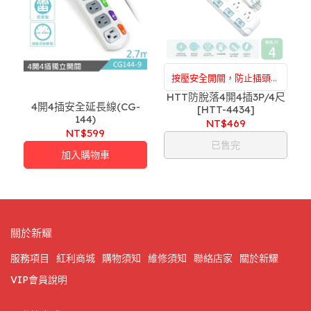
按壓安全開關，防止插頭脫
HTT防脫落4開4插3P/4尺
落、小孩不易拔插！！
4開4插安全延長線(CG-
[HTT-4434]
附設：家電維修，買前買後
144)
NT$469
一條龍服務，售後服務沒煩
NT$599
已售完
惱，專屬於你的家庭醫生
加入購物車
關於新耀
服務項目
紅利商城
購物須知
維修須知
聯絡店家
關於新耀
VIP會員說明