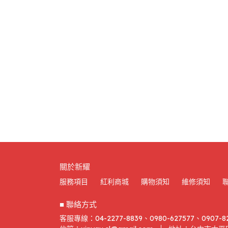
關於新耀
服務項目
紅利商城
購物須知
維修須知
■ 聯絡方式
客服專線：04-2277-8839、0980-627577、0907-8