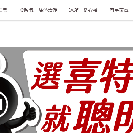
娛樂
冷暖氣｜除溼清淨
冰箱｜洗衣機
廚房家電