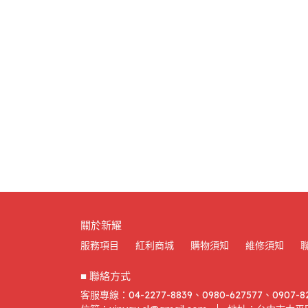
關於新耀
服務項目
紅利商城
購物須知
維修須知
■ 聯絡方式
客服專線：04-2277-8839、0980-627577、0907-8