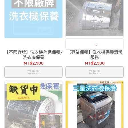
【不限廠牌】洗衣機內桶保養/
【專業保養】洗衣機保養清潔
附設：大小家電維修部，售後服
洗衣機保養
服務
務沒煩惱
NT$2,500
NT$2,500
已售完
已售完