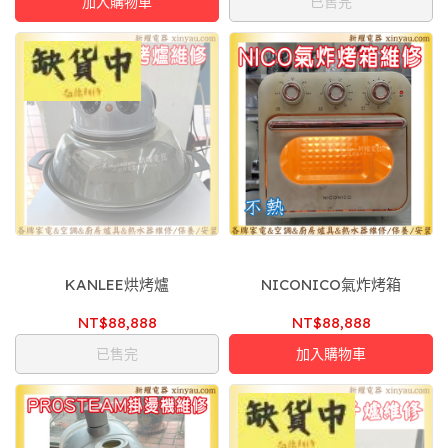
加入購物車
已售完
KANLEE烘烤爐
NICONICO氣炸烤箱
NT$88,888
NT$88,888
已售完
加入購物車