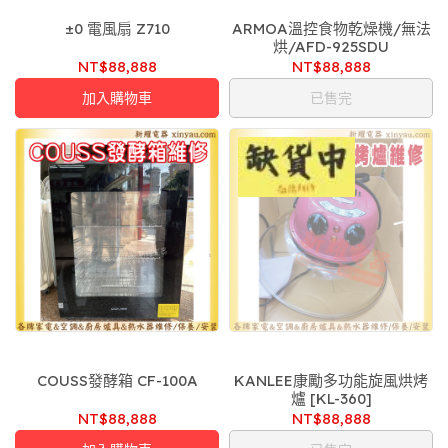
±0 電風扇 Z710
ARMOA溫控食物乾燥機/無法
烘/AFD-925SDU
NT$88,888
NT$88,888
加入購物車
已售完
COUSS發酵箱 CF-100A
KANLEE康勵多功能旋風烘烤
爐 [KL-360]
NT$88,888
NT$88,888