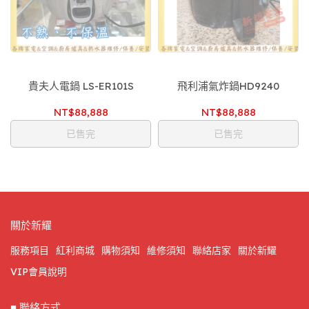
貴夫人電鍋 LS-ER101S
飛利浦氣炸鍋HD9240
NT$88,888
NT$88,888
已售完
已售完
關於新耀
服務項目
紅利商城
購物須知
維修須知
聯絡店家
關於新耀
VIP會員說明
■ 聯絡方式