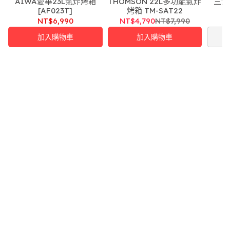
AIWA愛華23L氣炸烤箱
間，還可串燒！
THOMSON 22L多功能氣炸
三洋
[AF023T]
烤箱 TM-SAT22
NT$6,990
NT$4,790
NT$7,990
加入購物車
加入購物車