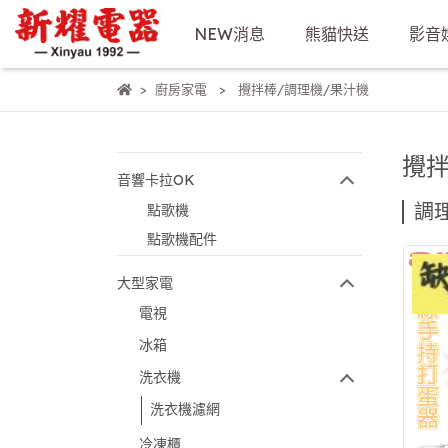
NEW消息
熊貓快送
影音
廚房家電
攪拌棒/調理機/果汁機
攪拌
音響卡拉OK
調
點歌機
點歌機配件
大型家電
電視
冰箱
洗衣機
洗衣機濾網
冷凍櫃