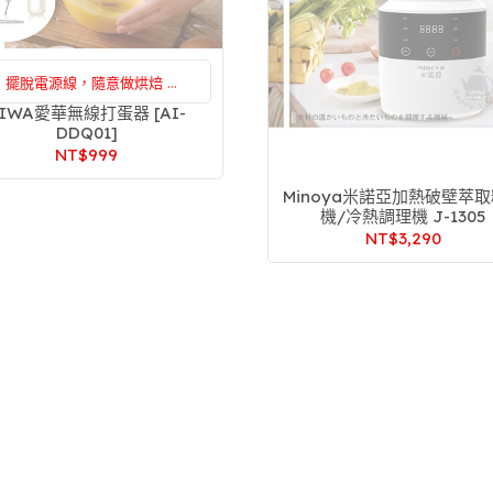
擺脫電源線，隨意做烘焙
新耀電器專屬維修服務，售後服務
IWA愛華無線打蛋器 [AI-
DDQ01]
沒煩惱
NT$999
Minoya米諾亞加熱破壁萃
機/冷熱調理機 J-1305
NT$3,290