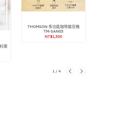
THOMSON 多功能咖啡磨豆機
九陽免
TM-SAN03
NT$1,300
NT$
取料理
1
/
4