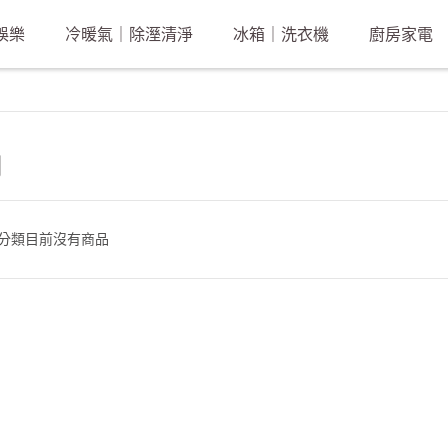
娛樂
冷暖氣｜除溼清淨
冰箱｜洗衣機
廚房家電
調
分類目前沒有商品