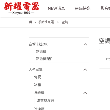
NEW消息
熊貓快送
影音
季節性家電
空調
空
音響卡拉OK
點歌機
點歌機配件
此
大型家電
電視
冰箱
洗衣機
洗衣機濾網
冷凍櫃