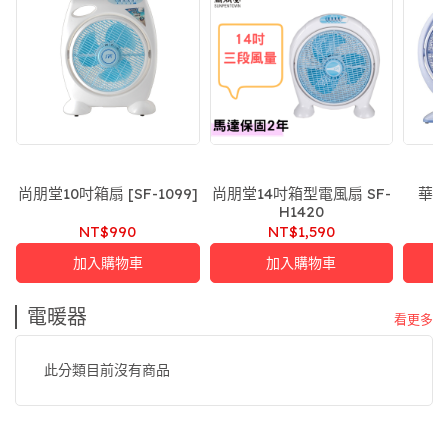
尚朋堂10吋箱扇 [SF-1099]
尚朋堂14吋箱型電風扇 SF-
華冠
H1420
NT$990
NT$1,590
加入購物車
加入購物車
電暖器
看更多
此分類目前沒有商品