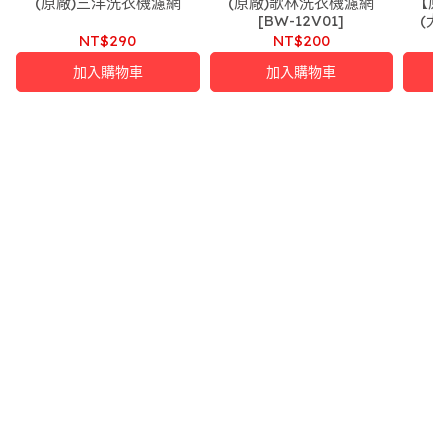
(原廠)三洋洗衣機濾網
(原廠)歌林洗衣機濾網
【原
[BW-12V01]
(大)
NT$290
NT$200
加入購物車
加入購物車