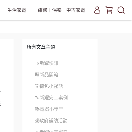
生活家電
維修｜保養｜中古家電
所有文章主題
📣新耀快訊
🛍新品開箱
💡荷包小祕訣
。
🔧新耀完工案例
沒
📚電器小學堂
💰政府補助活動