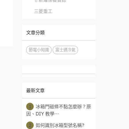
💧新耀保養實錄
三菱重工
文章分類
節電小知識
富士通冷氣
最新文章
1
冰箱門磁條不黏怎麼辦？原
因、DIY 教學⋯
2
如何識別冰箱型號名稱?