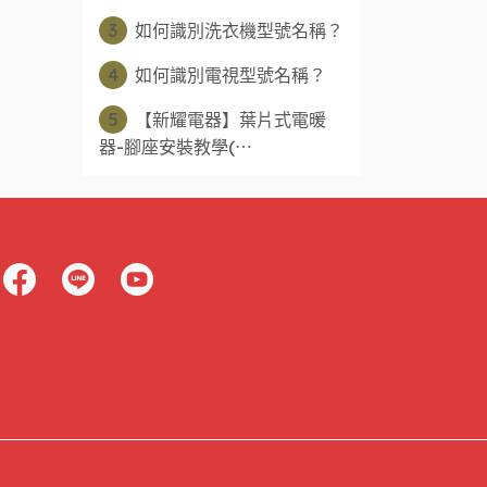
3
如何識別洗衣機型號名稱？
4
如何識別電視型號名稱？
5
【新耀電器】葉片式電暖
器-腳座安裝教學(⋯