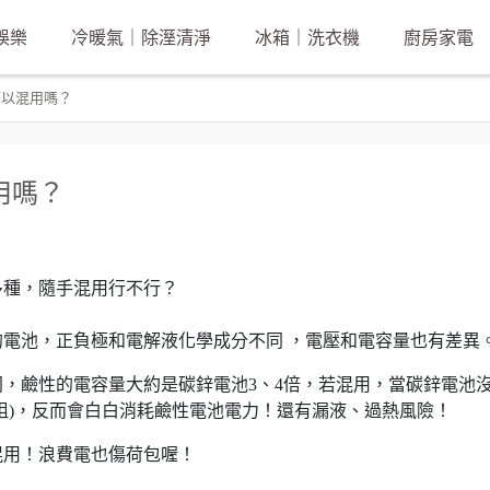
娛樂
冷暖氣｜除溼清淨
冰箱｜洗衣機
廚房家電
可以混用嗎？
用嗎？
多種，隨手混用行不行？
電池，正負極和電解液化學成分不同 ，電壓和電容量也有差異
，鹼性的電容量大約是碳鋅電池3、4倍，若混用，當碳鋅電池
阻)，反而會白白消耗鹼性電池電力！還有漏液、過熱風險！
混用！浪費電也傷荷包喔！