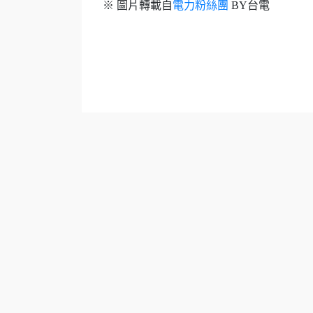
※ 圖片轉載自
電力粉絲團
BY台電