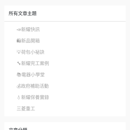
所有文章主題
📣新耀快訊
🛍新品開箱
💡荷包小祕訣
🔧新耀完工案例
📚電器小學堂
💰政府補助活動
💧新耀保養實錄
三菱重工
文章分類