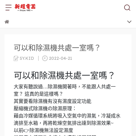
可以和除濕機共處一室嗎？
SY.KID
2022-04-21
可以和除濕機共處一室嗎？
大家有聽說過…除濕機開著時，不能跟人共處一
室？ 這真的是這樣嗎？
其實要看除濕機有沒有濕度設定功能
壓縮機式除濕機の除濕原理：
藉由冷媒循環系統將吸入空氣中的濕氣，冷凝成水
滴排至水箱，再將乾燥空氣排出達到除濕效果~
以前👉除濕機無法設定濕度