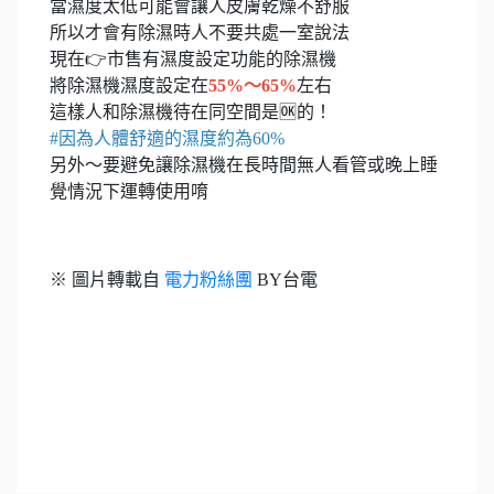
當濕度太低可能會讓人皮膚乾燥不舒服
所以才會有除濕時人不要共處一室說法
現在👉市售有濕度設定功能的除濕機
將除濕機濕度設定在
55%～65%
左右
這樣人和除濕機待在同空間是🆗的！
#因為人體舒適的濕度約為60%
另外～要避免讓除濕機在長時間無人看管或晚上睡
覺情況下運轉使用唷
※ 圖片轉載自
電力粉絲團
BY台電