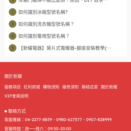
2
如何識別冰箱型號名稱?
3
如何識別洗衣機型號名稱？
4
如何識別電視型號名稱？
5
【新耀電器】葉片式電暖器-腳座安裝教學(⋯
關於新耀
服務項目
紅利商城
購物須知
維修須知
聯絡店家
關於新耀
VIP會員說明
■ 聯絡方式
客服專線：04-2277-8839、0980-627577、0907-828999
客服時間：周一~周六：09:30-20:00