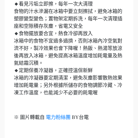
🔹
看見污垢立即擦，每年一次大清理
食物的汁水滲漏在冰箱中要立刻擦拭，避免冰箱的
塑膠變型變色；置物架定期拆洗，每年一次清理插
座和空隙積存灰塵，省電又安全
🔹
食物擺放要合宜，熱食冷卻再放入
冰箱中的食物不宜過多過擠，否則冰箱內冷空氣對
流不好，製冷效果也會下降喔！熱飯、熱湯等放涼
後再放入冰箱，避免提高冰箱溫度增加耗電量及熱
氣結霜沉積。
🔹
定期保養冷凝器，正確控溫保新鮮
冰箱的冷凝器要定期清潔，避免灰塵影響散熱效果
增加耗電量；另外根據所儲存的食物調節冷藏、冷
凍工作溫度，也能減少不必要的耗電喔
※ 圖片轉載自
電力粉絲團
BY台電