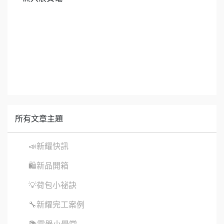
所有文章主題
📣新耀快訊
🛍新品開箱
💡荷包小祕訣
🔧新耀完工案例
📚電器小學堂