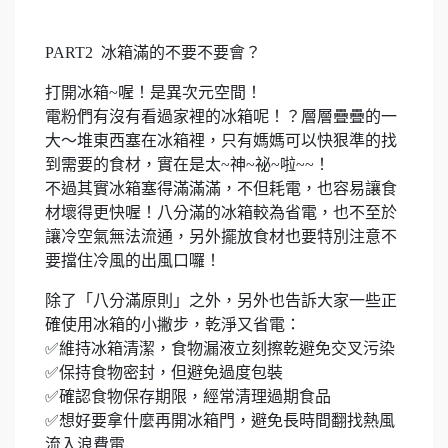
PART2 冰箱滿的不要不要會？
打開冰箱~喔！是異次元空間！
電粉們有沒有看過家裡的冰箱呢！？層層疊疊的一
大～堆東西塞在冰箱裡，只有媽媽可以快狠準的找
到需要的食材，實在是太~神~祕~啦~~！
不過其實冰箱塞得滿滿滿，不但耗電，也容易讓食
材壞得更快喔！八分滿的冰箱較為省電，也不至於
讓冷空氣無法流通，另外擺放食材也要特別注意不
要擋住冷風的出風口囉！
除了「八分滿原則」之外，另外也告訴大家一些正
確使用冰箱的小撇步，乾淨又省電：
✅維持冰箱清潔，食物漏液立刻擦乾避免交叉污染
✅保持食物密封，但避免過度包裝
✅確認食物保存期限，經常清理過期食品
✅想好要拿什麼再開冰箱門，避免長時間翻找熱風
流入浪費電