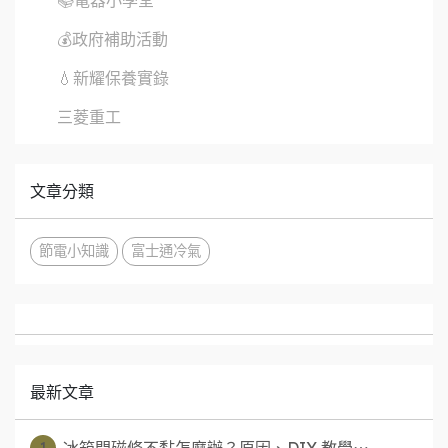
💰政府補助活動
💧新耀保養實錄
三菱重工
文章分類
節電小知識
富士通冷氣
最新文章
1
冰箱門磁條不黏怎麼辦？原因、DIY 教學⋯