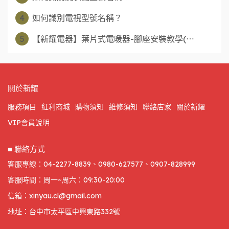
4
如何識別電視型號名稱？
5
【新耀電器】葉片式電暖器-腳座安裝教學(⋯
關於新耀
服務項目
紅利商城
購物須知
維修須知
聯絡店家
關於新耀
VIP會員說明
■ 聯絡方式
客服專線：04-2277-8839、0980-627577、0907-828999
客服時間：周一~周六：09:30-20:00
信箱：xinyau.cl@gmail.com
地址：台中市太平區中興東路332號