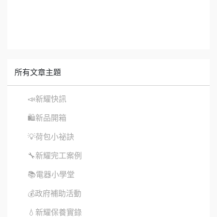
所有文章主題
📣新耀快訊
🛍新品開箱
💡荷包小祕訣
🔧新耀完工案例
📚電器小學堂
💰政府補助活動
💧新耀保養實錄