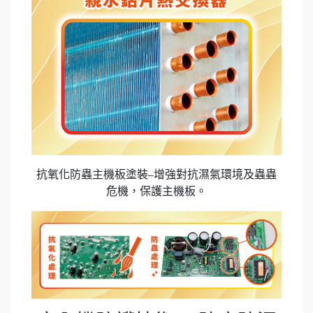
抗氧化防蟲主機板塗裝–增強對抗濕氣環境及蟲蟲
危機，保護主機板。