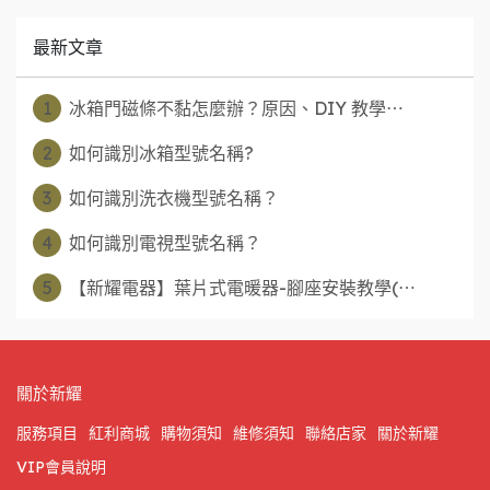
最新文章
1
冰箱門磁條不黏怎麼辦？原因、DIY 教學⋯
2
如何識別冰箱型號名稱?
3
如何識別洗衣機型號名稱？
4
如何識別電視型號名稱？
5
【新耀電器】葉片式電暖器-腳座安裝教學(⋯
關於新耀
服務項目
紅利商城
購物須知
維修須知
聯絡店家
關於新耀
VIP會員說明