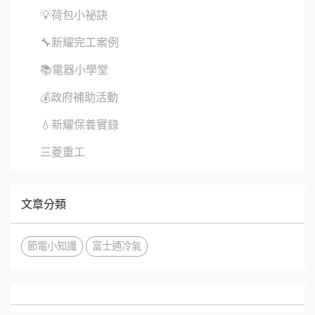
💡荷包小祕訣
🔧新耀完工案例
📚電器小學堂
💰政府補助活動
💧新耀保養實錄
三菱重工
文章分類
節電小知識
富士通冷氣