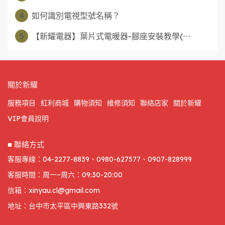
4
如何識別電視型號名稱？
5
【新耀電器】葉片式電暖器-腳座安裝教學(⋯
關於新耀
服務項目
紅利商城
購物須知
維修須知
聯絡店家
關於新耀
VIP會員說明
■ 聯絡方式
客服專線：04-2277-8839、0980-627577、0907-828999
客服時間：周一~周六：09:30-20:00
信箱：xinyau.cl@gmail.com
地址：台中市太平區中興東路332號