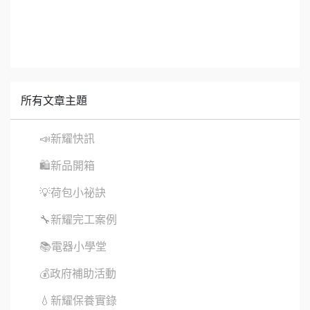
所有文章主題
📣新耀快訊
🛍新品開箱
💡荷包小祕訣
🔧新耀完工案例
📚電器小學堂
💰政府補助活動
💧新耀保養實錄