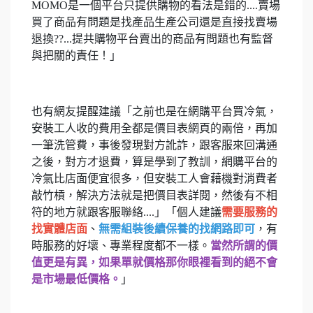
MOMO是一個平台只提供購物的看法是錯的....賣場
買了商品有問題是找產品生產公司還是直接找賣場
退換??...提共購物平台賣出的商品有問題也有監督
與把關的責任！」
也有網友提醒建議「之前也是在網購平台買冷氣，
安裝工人收的費用全都是價目表網頁的兩倍，再加
一筆洗管費，事後發現對方訛詐，跟客服來回溝通
之後，對方才退費，算是學到了教訓，網購平台的
冷氣比店面便宜很多，但安裝工人會藉機對消費者
敲竹槓，解決方法就是把價目表詳閱，然後有不相
符的地方就跟客服聯絡....」「個人建議
需要服務的
找實體店面
、
無需組裝後續保養的找網路即可
，有
時服務的好壞、專業程度都不一樣。
當然所謂的價
值更是有異，如果單就價格那你眼裡看到的絕不會
是市場最低價格。
」