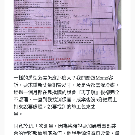
一樣的房型落差怎麼那麼大？我開始跟Momo客
訴，要求重新丈量銅管尺寸，及是否都需灌冷媒，
經過一個月都在鬼擋牆的說會『再了解』後卻完全
不處理，一直到我找消保官，成案後沒5分鐘馬上
打來說要處理，說要找別的施工包來丈
量。
同意於1/1再次測量，因為臨時說要加碼看哥哥裝一
台的實際報價到底為何，他說手頭沒資料要量，量