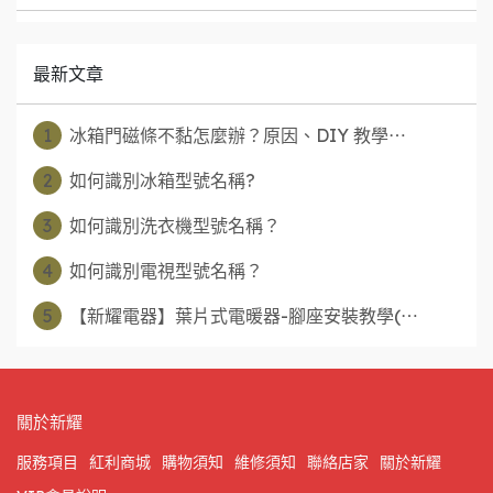
最新文章
1
冰箱門磁條不黏怎麼辦？原因、DIY 教學⋯
2
如何識別冰箱型號名稱?
3
如何識別洗衣機型號名稱？
4
如何識別電視型號名稱？
5
【新耀電器】葉片式電暖器-腳座安裝教學(⋯
關於新耀
服務項目
紅利商城
購物須知
維修須知
聯絡店家
關於新耀