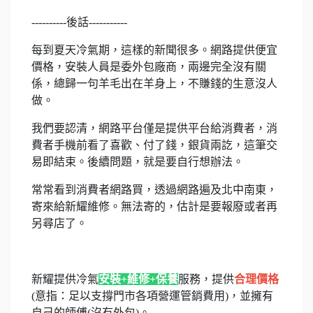
----------後話-----------
每到夏天冷氣期，這樣的新聞很多。網路提供便宜
價格，安裝人員是委外包廠商，兩邊完全沒有關
係，總歸一句羊毛出在羊身上，不賺錢的生意沒人
做。
我們要認清，網路平台僅是提供平台給消費者，消
費者手機前看了喜歡、付了錢，銀貨兩訖，這筆交
易即結束。後續問題，就是要自行想辦法。
常常看到消費者網路買，透過網路遍及北中南東，
寄來給新耀維修。無法寄的，估計是要報廢或者再
另尋店了。
新耀提供冷氣
安裝+維修+保養
服務，提供
合理價格
(意指：足以支撐門市各項營運管銷費用)，並擁有
自己的師傅(沒有外包)。