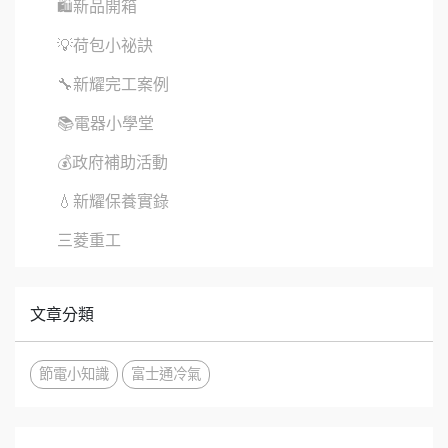
🛍新品開箱
💡荷包小祕訣
🔧新耀完工案例
📚電器小學堂
💰政府補助活動
💧新耀保養實錄
三菱重工
文章分類
節電小知識
富士通冷氣