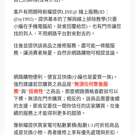
客戶有問題時新耀提供LINE@ 線上服務(ID：
@sy1992)，提供基本的了解與線上排除教學(只要
小編在手機電腦前，就會回覆給您)，也有門市讓您
找的到人，不用網路平台對來對去的。
往後並提供該商品之維修服務，盡可能一條龍服
務，讓消費者無憂，自然非網路購物可相提並論。
網路購物便利、便宜且快速(小編也是愛買一族)。
強烈建議若您購買之商品是
"無須任何售後服
務"
與
"技術性"
之商品，那麼網路價格喜歡就可以
下標，無須在門市購買；相反的，該商品需要後續
的支援，那肯定要找一間你信任的店家購買，在後
續的服務上才能得到更多的甜頭。
像新耀提供買家電可點數累積(點數1:1)可折抵商品
或是兌換小物，再者維修上享有優先處理與折扣，