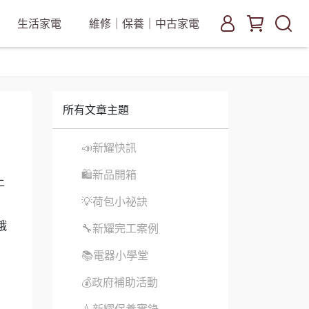
生活家電
維修｜保養｜中古家電
所有文章主題
📣新耀快訊
🛍新品開箱
上
💡荷包小祕訣
哦
🔧新耀完工案例
📚電器小學堂
💰政府補助活動