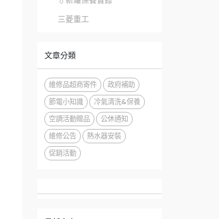
💧新耀保養實錄
三菱重工
文章分類
維修品超商寄件
政府補助
節電小知識
冷氣清洗&保養
空調活動贈品
公休通知
維修公告
熱水器安裝
促銷活動