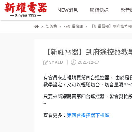
NEW消息
熊貓快送
影音
部落格
📣新耀快訊
【新耀電器】到府遙控器
【新耀電器】到府遙控器教
SY.KID
2021-12-17
有會員來店裡購買第四台遙控器， 由於是
教學設定，又可以輕鬆切台、切音量囉!!!^
只要來新耀購買第四台遙控器，皆會幫忙設
~
查看更多：
第四台遙控器下標區