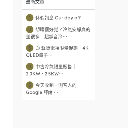
最新文章
1
休假訊息 Our day off
2
想睡個好覺？冷氣安靜真的
差很多！超靜音冷⋯
3
📺 聲寶電視限量促銷｜4K
QLED量子⋯
4
中古冷氣限量販售｜
2.0KW・2.5KW⋯
5
今天收到一則客人的
Google 評論 ⋯