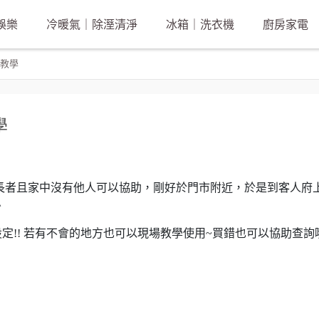
娛樂
冷暖氣｜除溼清淨
冰箱｜洗衣機
廚房家電
教學
學
長者且家中沒有他人可以協助，剛好於門市附近，於是到客人府
^
定!! 若有不會的地方也可以現場教學使用~買錯也可以協助查詢