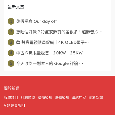
最新文章
1
休假訊息 Our day off
2
想睡個好覺？冷氣安靜真的差很多！超靜音冷⋯
3
📺 聲寶電視限量促銷｜4K QLED量子⋯
4
中古冷氣限量販售｜2.0KW・2.5KW⋯
5
今天收到一則客人的 Google 評論 ⋯
關於新耀
服務項目
紅利商城
購物須知
維修須知
聯絡店家
關於新耀
VIP會員說明