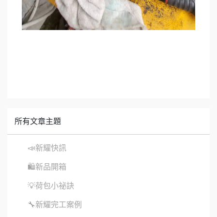
所有文章主題
📣新耀快訊
🛍新品開箱
💡荷包小祕訣
🔧新耀完工案例