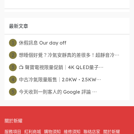
最新文章
1
休假訊息 Our day off
2
想睡個好覺？冷氣安靜真的差很多！超靜音冷⋯
3
📺 聲寶電視限量促銷｜4K QLED量子⋯
4
中古冷氣限量販售｜2.0KW・2.5KW⋯
5
今天收到一則客人的 Google 評論 ⋯
關於新耀
服務項目
紅利商城
購物須知
維修須知
聯絡店家
關於新耀