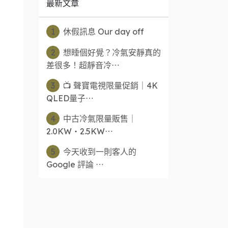
最新文章
1
休假訊息 Our day off
2
想睡個好覺？冷氣安靜真的
差很多！超靜音冷⋯
3
📺 聲寶電視限量促銷｜4K
QLED量子⋯
4
中古冷氣限量販售｜
2.0KW・2.5KW⋯
5
今天收到一則客人的
Google 評論 ⋯