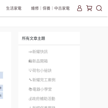
生活家電
維修｜保養｜中古家電
所有文章主題
📣新耀快訊
🛍新品開箱
💡荷包小祕訣
🔧新耀完工案例
📚電器小學堂
💰政府補助活動