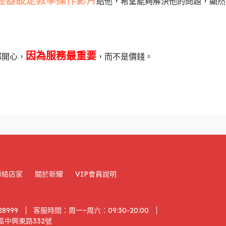
控器設定教學操作影片
給他，希望能夠解決他的問題，顯然
因為服務最重要
都開心，
，而不是價錢。
聯絡店家
關於新耀
VIP會員說明
28999
客服時間：周一~周六：09:30-20:00
中興東路332號