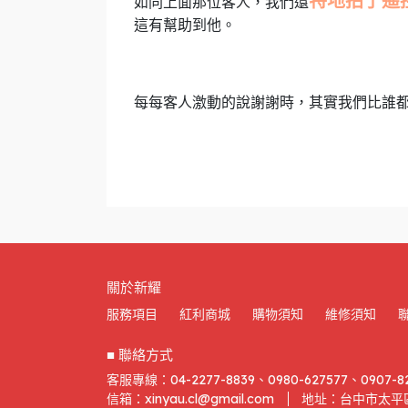
特地拍了遙
如同上面那位客人，我們還
這有幫助到他。
每每客人激動的說謝謝時，其實我們比誰
關於新耀
服務項目
紅利商城
購物須知
維修須知
■ 聯絡方式
客服專線：04-2277-8839、0980-627577、0907-8
信箱：xinyau.cl@gmail.com
地址：台中市太平區