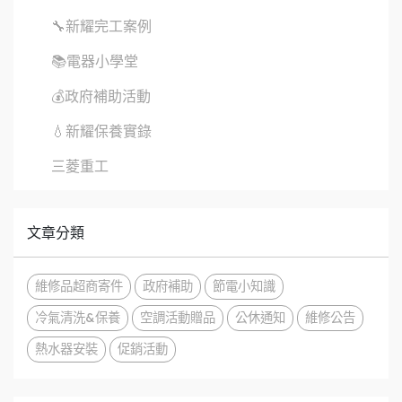
🔧新耀完工案例
📚電器小學堂
💰政府補助活動
💧新耀保養實錄
三菱重工
文章分類
維修品超商寄件
政府補助
節電小知識
冷氣清洗&保養
空調活動贈品
公休通知
維修公告
熱水器安裝
促銷活動