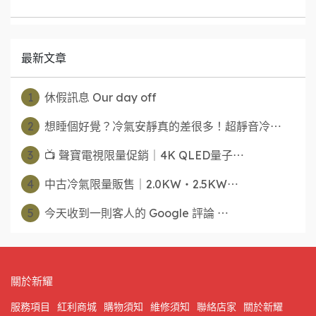
最新文章
1
休假訊息 Our day off
2
想睡個好覺？冷氣安靜真的差很多！超靜音冷⋯
3
📺 聲寶電視限量促銷｜4K QLED量子⋯
4
中古冷氣限量販售｜2.0KW・2.5KW⋯
5
今天收到一則客人的 Google 評論 ⋯
關於新耀
服務項目
紅利商城
購物須知
維修須知
聯絡店家
關於新耀