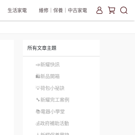
生活家電
維修｜保養｜中古家電
所有文章主題
📣新耀快訊
🛍新品開箱
💡荷包小祕訣
🔧新耀完工案例
📚電器小學堂
💰政府補助活動