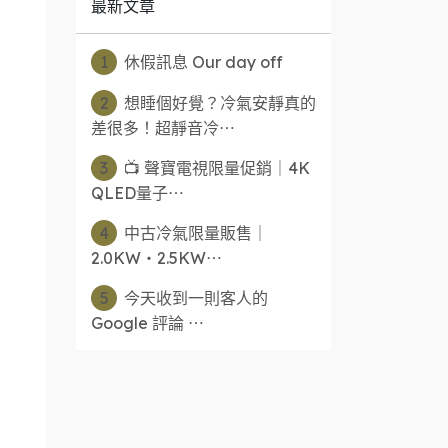
最新文章
1
休假訊息 Our day off
2
想睡個好覺？冷氣安靜真的
差很多！超靜音冷⋯
3
📺 聲寶電視限量促銷｜4K
QLED量子⋯
4
中古冷氣限量販售｜
2.0KW・2.5KW⋯
5
今天收到一則客人的
Google 評論 ⋯