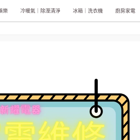
娛樂
冷暖氣｜除溼清淨
冰箱｜洗衣機
廚房家電