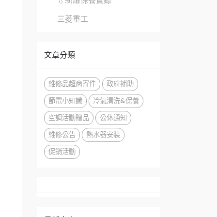
💧新耀保養實錄
三菱重工
文章分類
維修品超商寄件
政府補助
節電小知識
冷氣清洗&保養
空調活動贈品
公休通知
維修公告
熱水器安裝
促銷活動