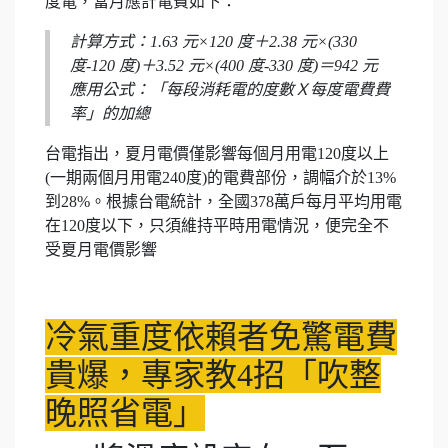
度電，當月應計電費如下：
計算方式：1.63 元×120 度＋2.38 元×(330
度-120 度)＋3.52 元×(400 度-330 度)＝942 元
應用公式：「每段消耗電的度數Ｘ每度電費費
率」的加總
台電指出，夏月電價僅影響每個月用電120度以上
(一期兩個月用電240度)的電費部份，調幅介於13%
到28%。根據台電統計，全國378萬戶每月平均用電
在120度以下，只須維持平時用電情況，便完全不
受夏月電價影響
冷氣重度依賴者免驚電費
貴爆，專家教4招「吹整
晚照省電」