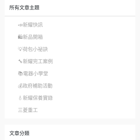
所有文章主題
📣新耀快訊
🛍新品開箱
💡荷包小祕訣
🔧新耀完工案例
📚電器小學堂
💰政府補助活動
💧新耀保養實錄
三菱重工
文章分類