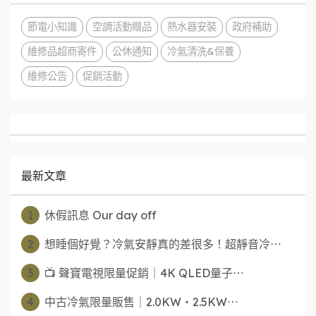
節電小知識
空調活動贈品
熱水器安裝
政府補助
維修品超商寄件
公休通知
冷氣清洗&保養
維修公告
促銷活動
最新文章
1
休假訊息 Our day off
2
想睡個好覺？冷氣安靜真的差很多！超靜音冷⋯
3
📺 聲寶電視限量促銷｜4K QLED量子⋯
4
中古冷氣限量販售｜2.0KW・2.5KW⋯