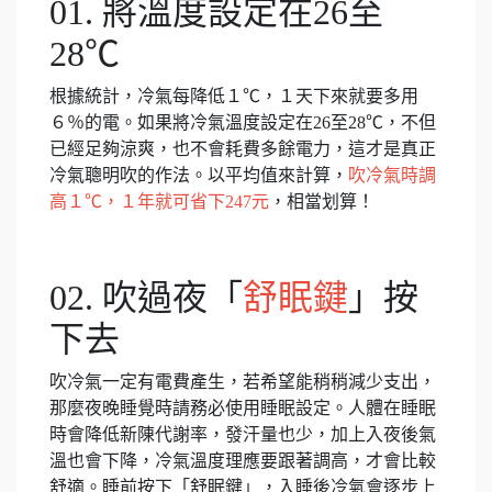
01. 將溫度設定在26至
28℃
根據統計，冷氣每降低１℃，１天下來就要多用
６％的電。如果將冷氣溫度設定在26至28℃，不但
已經足夠涼爽，也不會耗費多餘電力，這才是真正
冷氣聰明吹的作法。以平均值來計算，
吹冷氣時調
高１℃，１年就可省下247元
，相當划算！
02. 吹過夜「
舒眠鍵
」按
下去
吹冷氣一定有電費產生，若希望能稍稍減少支出，
那麼夜晚睡覺時請務必使用睡眠設定。人體在睡眠
時會降低新陳代謝率，發汗量也少，加上入夜後氣
溫也會下降，冷氣溫度理應要跟著調高，才會比較
舒適。睡前按下「舒眠鍵」，入睡後冷氣會逐步上