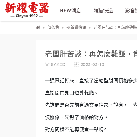
NEW消息
熊貓快送
影音
部落格
📣新耀快訊
老闆肝苦談：再怎麼難賺
老闆肝苦談：再怎麼難賺，
SY.KID
2023-03-10
一通電話打來，直接了當給型號問價格多少
直接開門見山也算乾脆。
先詢問是否先前有過交易往來，說有，一
沒關係，先報了價格給對方。
對方問說不能再便宜一點嗎?