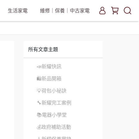
生活家電
維修｜保養｜中古家電
所有文章主題
📣新耀快訊
🛍新品開箱
💡荷包小祕訣
🔧新耀完工案例
📚電器小學堂
💰政府補助活動