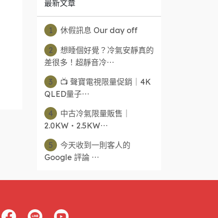
最新文章
1
休假訊息 Our day off
2
想睡個好覺？冷氣安靜真的
差很多！超靜音冷⋯
3
📺 聲寶電視限量促銷｜4K
QLED量子⋯
4
中古冷氣限量販售｜
2.0KW・2.5KW⋯
5
今天收到一則客人的
Google 評論 ⋯