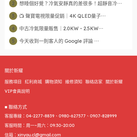
2
想睡個好覺？冷氣安靜真的差很多！超靜音冷⋯
3
📺 聲寶電視限量促銷｜4K QLED量子⋯
4
中古冷氣限量販售｜2.0KW・2.5KW⋯
5
今天收到一則客人的 Google 評論 ⋯
關於新耀
服務項目
紅利商城
購物須知
維修須知
聯絡店家
關於新耀
VIP會員說明
■ 聯絡方式
客服專線：04-2277-8839、0980-627577、0907-828999
客服時間：周一~周六：09:30-20:00
信箱：xinyau.cl@gmail.com