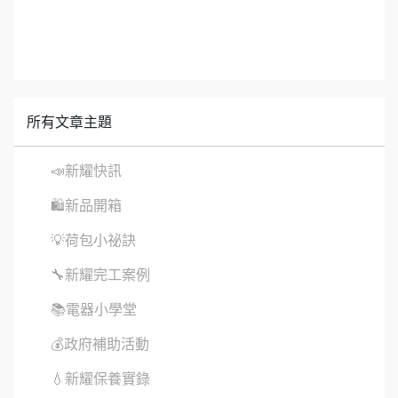
所有文章主題
📣新耀快訊
🛍新品開箱
💡荷包小祕訣
🔧新耀完工案例
📚電器小學堂
💰政府補助活動
💧新耀保養實錄