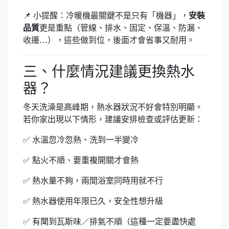
📌 小提醒：冷暖機最關鍵不是只有「機器」，
安裝
品質
更是重點（管線、排水、固定、保溫、防漏、
收邊…），這些做到位，後面才會省事又耐用。
三、什麼情況建議更換熱水
器？
冬天洗澡是高峰期，熱水器狀況不好會特別明顯。
若你家出現以下情形，建議安排檢查或評估更新：
✅ 水溫忽冷忽熱、洗到一半變冷
✅ 點火不順、要重複開關才會熱
✅ 熱水量不夠，兩間浴室同時用就不行
✅ 熱水器使用年限已久，安全性想升級
✅ 有聞到瓦斯味／排氣不順（這種一定要盡快處