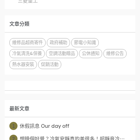
三菱重工
文章分類
維修品超商寄件
政府補助
節電小知識
冷氣清洗&保養
空調活動贈品
公休通知
維修公告
熱水器安裝
促銷活動
最新文章
1
休假訊息 Our day off
2
想睡個好覺？冷氣安靜真的差很多！超靜音冷⋯