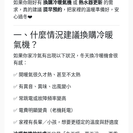
如果你剛好有
換購冷暖氣機
或
熱水器更新
的需
求，真的建議
提早預約
，把家裡的溫暖準備好，安
心過冬❤️
一、什麼情況建議換購冷暖
氣機？
如果你家冷氣有出現以下狀況，冬天換冷暖機會很
有感：
✅ 開暖氣很久才熱、甚至不太熱
✅ 有異音、異味、出風變小
✅ 常跳電或故障頻率變高
✅ 電費明顯變貴（老機耗電）
✅ 家裡有長輩／小孩，想要更穩定的溫度與舒適度