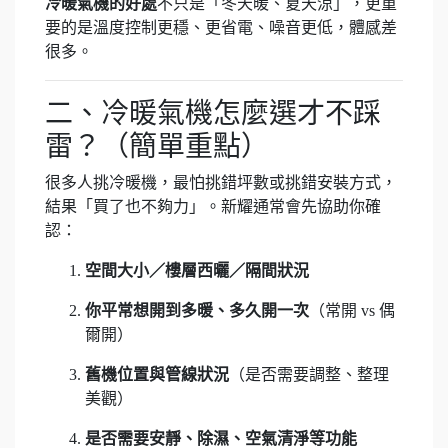
冷暖氣機的好處
不只是「冬天暖、夏天涼」，更重
要的是溫度控制更穩、更省電、噪音更低，體感差
很多。
二、冷暖氣機怎麼選才不踩
雷？（簡單重點）
很多人挑冷暖機，最怕挑錯坪數或挑錯安裝方式，
結果「買了也不夠力」。新耀通常會先協助你確
認：
空間大小／樓層西曬／隔間狀況
你平常想開到多暖、多久開一次
（常開 vs 偶
爾開）
舊機位置與管線狀況
（是否需要調整、整理
美觀）
是否需要安靜、除濕、空氣清淨等功能