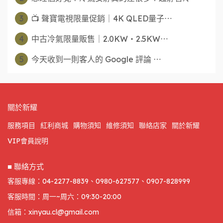
3
📺 聲寶電視限量促銷｜4K QLED量子⋯
4
中古冷氣限量販售｜2.0KW・2.5KW⋯
5
今天收到一則客人的 Google 評論 ⋯
關於新耀
服務項目
紅利商城
購物須知
維修須知
聯絡店家
關於新耀
VIP會員說明
■ 聯絡方式
客服專線：04-2277-8839、0980-627577、0907-828999
客服時間：周一~周六：09:30-20:00
信箱：xinyau.cl@gmail.com