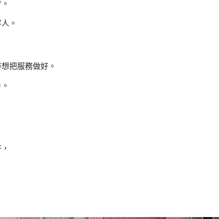
會。
客人。
持想把服務做好。
戶。
好，