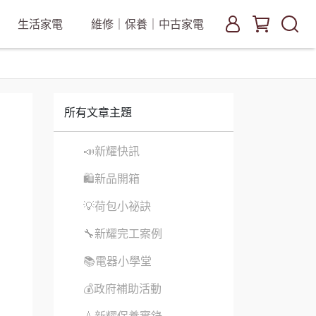
生活家電
維修｜保養｜中古家電
所有文章主題
📣新耀快訊
🛍新品開箱
💡荷包小祕訣
🔧新耀完工案例
📚電器小學堂
💰政府補助活動