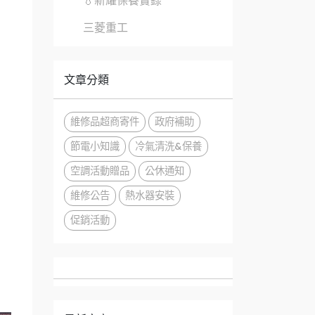
💧新耀保養實錄
三菱重工
文章分類
維修品超商寄件
政府補助
節電小知識
冷氣清洗&保養
空調活動贈品
公休通知
維修公告
熱水器安裝
促銷活動