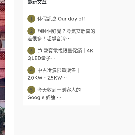
最新文章
1
休假訊息 Our day off
2
想睡個好覺？冷氣安靜真的
差很多！超靜音冷⋯
3
📺 聲寶電視限量促銷｜4K
QLED量子⋯
4
中古冷氣限量販售｜
2.0KW・2.5KW⋯
5
今天收到一則客人的
Google 評論 ⋯