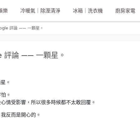
娛樂
冷暖氣｜除溼清淨
冰箱｜洗衣機
廚房家電
gle 評論 —— 一顆星。
e 評論 —— 一顆星。
顆星。
害怕。
後心情受影響，所以很多時候都不太敢回覆。
，我反而是開心的。