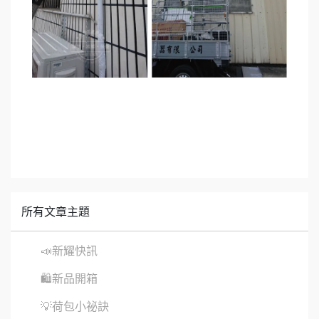
所有文章主題
📣新耀快訊
🛍新品開箱
💡荷包小祕訣