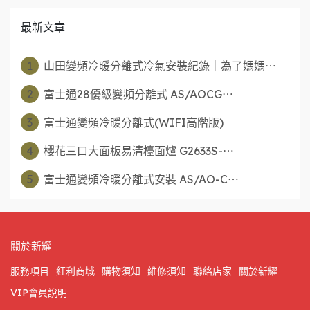
最新文章
1
山田變頻冷暖分離式冷氣安裝紀錄｜為了媽媽⋯
2
富士通28優級變頻分離式 AS/AOCG⋯
3
富士通變頻冷暖分離式(WIFI高階版)
4
櫻花三口大面板易清檯面爐 G2633S-⋯
5
富士通變頻冷暖分離式安裝 AS/AO-C⋯
關於新耀
服務項目
紅利商城
購物須知
維修須知
聯絡店家
關於新耀
VIP會員說明