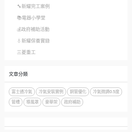
🔧新耀完工案例
📚電器小學堂
💰政府補助活動
💧新耀保養實錄
三菱重工
文章分類
富士通冷氣
冷氣安裝實例
銅管優化
冷氣微調0.5度
管槽
導風罩
豪華架
政府補助