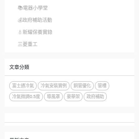
📚電器小學堂
💰政府補助活動
💧新耀保養實錄
三菱重工
文章分類
富士通冷氣
冷氣安裝實例
銅管優化
管槽
冷氣微調0.5度
導風罩
豪華架
政府補助