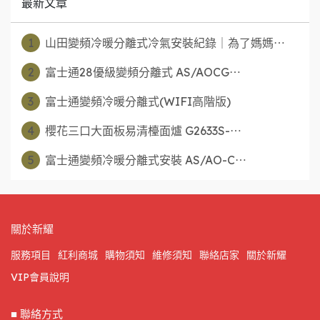
最新文章
1
山田變頻冷暖分離式冷氣安裝紀錄｜為了媽媽⋯
2
富士通28優級變頻分離式 AS/AOCG⋯
3
富士通變頻冷暖分離式(WIFI高階版)
4
櫻花三口大面板易清檯面爐 G2633S-⋯
5
富士通變頻冷暖分離式安裝 AS/AO-C⋯
關於新耀
服務項目
紅利商城
購物須知
維修須知
聯絡店家
關於新耀
VIP會員說明
■ 聯絡方式