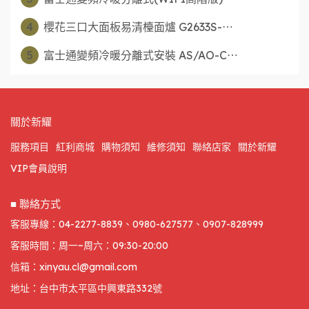
4
櫻花三口大面板易清檯面爐 G2633S-⋯
5
富士通變頻冷暖分離式安裝 AS/AO-C⋯
關於新耀
服務項目
紅利商城
購物須知
維修須知
聯絡店家
關於新耀
VIP會員說明
■ 聯絡方式
客服專線：04-2277-8839、0980-627577、0907-828999
客服時間：周一~周六：09:30-20:00
信箱：xinyau.cl@gmail.com
地址：台中市太平區中興東路332號