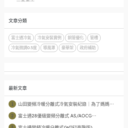
文章分類
富士通冷氣
冷氣安裝實例
銅管優化
管槽
冷氣微調0.5度
導風罩
豪華架
政府補助
最新文章
1
山田變頻冷暖分離式冷氣安裝紀錄｜為了媽媽⋯
2
富士通28優級變頻分離式 AS/AOCG⋯
3
富士通變頻冷暖分離式(WIFI高階版)