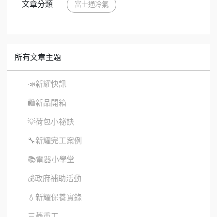
文章分類
富士通冷氣
所有文章主題
📣新耀快訊
🛍新品開箱
💡荷包小祕訣
🔧新耀完工案例
📚電器小學堂
💰政府補助活動
💧新耀保養實錄
三菱重工