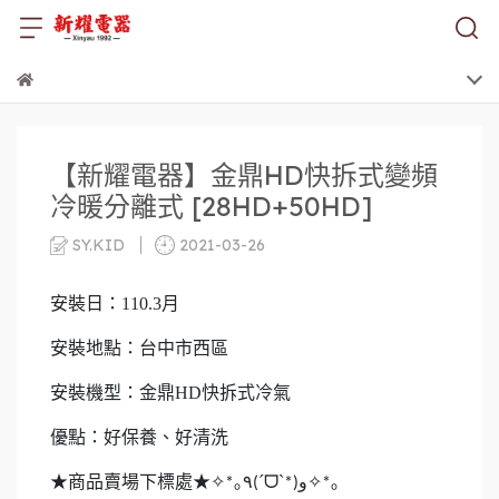
【新耀電器】金鼎HD快拆式變頻
冷暖分離式 [28HD+50HD]
SY.KID
2021-03-26
安裝日：110.3月
安裝地點：台中市西區
安裝機型：金鼎HD快拆式冷氣
優點：好保養、好清洗
★商品賣場下標處★
✧
｡
ˊ
ᗜ
ˋ
✧
｡
*
٩(
*)و
*