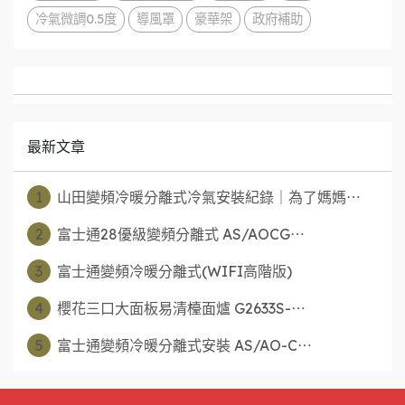
冷氣微調0.5度
導風罩
豪華架
政府補助
最新文章
1
山田變頻冷暖分離式冷氣安裝紀錄｜為了媽媽⋯
2
富士通28優級變頻分離式 AS/AOCG⋯
3
富士通變頻冷暖分離式(WIFI高階版)
4
櫻花三口大面板易清檯面爐 G2633S-⋯
5
富士通變頻冷暖分離式安裝 AS/AO-C⋯