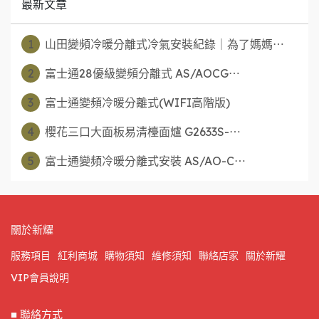
最新文章
1
山田變頻冷暖分離式冷氣安裝紀錄｜為了媽媽⋯
2
富士通28優級變頻分離式 AS/AOCG⋯
3
富士通變頻冷暖分離式(WIFI高階版)
4
櫻花三口大面板易清檯面爐 G2633S-⋯
5
富士通變頻冷暖分離式安裝 AS/AO-C⋯
關於新耀
服務項目
紅利商城
購物須知
維修須知
聯絡店家
關於新耀
VIP會員說明
■ 聯絡方式