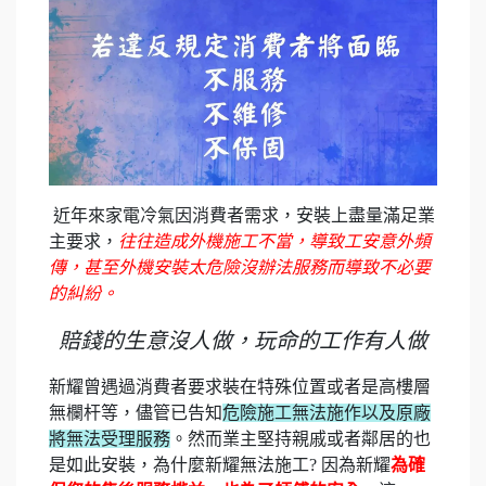
近年來家電冷氣因消費者需求，安裝上盡量滿足業
主要求，
往往造成外機施工不當，導致工安意外頻
傳，甚至外機安裝太危險沒辦法服務而導致不必要
的糾紛。
賠錢的生意沒人做，玩命的工作有人做
新耀曾遇過消費者要求裝在特殊位置或者是高樓層
無欄杆等，儘管已告知
危險施工無法施作以及原廠
將無法受理服務
。然而業主堅持親戚或者鄰居的也
是如此安裝，為什麼新耀無法施工? 因為新耀
為確