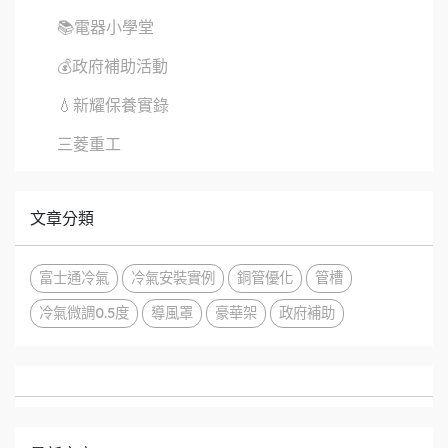
📚電器小學堂
💰政府補助活動
💧新耀保養實錄
三菱重工
文章分類
富士通冷氣
冷氣安裝實例
銅管優化
管槽
冷氣微調0.5度
導風罩
豪華架
政府補助