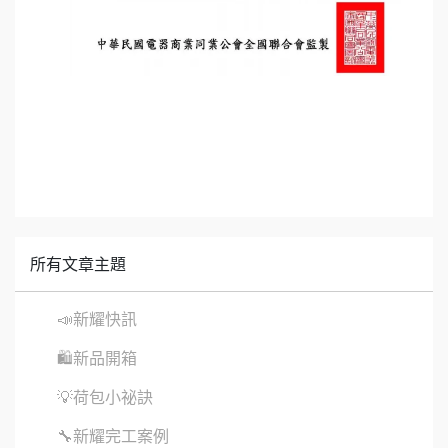
所有文章主題
📣新耀快訊
🛍新品開箱
💡荷包小祕訣
🔧新耀完工案例