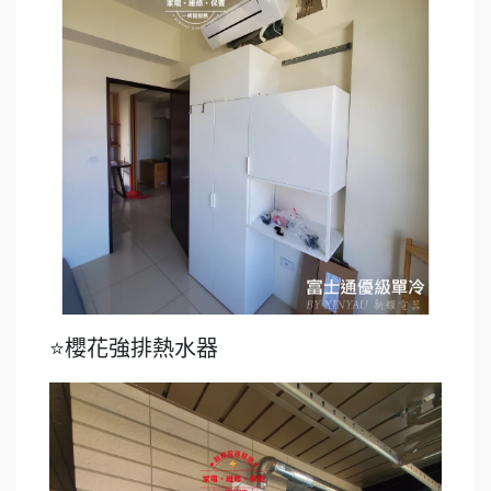
⭐櫻花強排熱水器