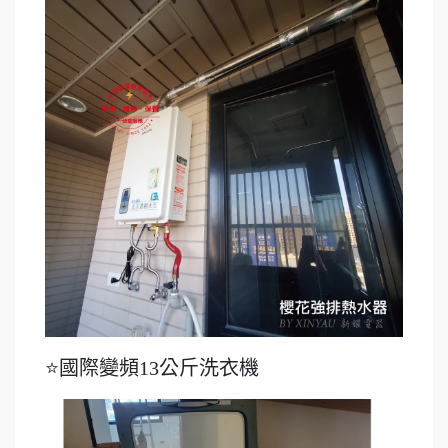
⭐國際變頻13公斤洗衣機