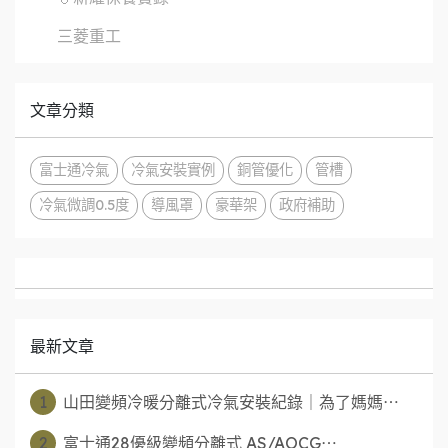
三菱重工
文章分類
富士通冷氣
冷氣安裝實例
銅管優化
管槽
冷氣微調0.5度
導風罩
豪華架
政府補助
最新文章
1
山田變頻冷暖分離式冷氣安裝紀錄｜為了媽媽⋯
2
富士通28優級變頻分離式 AS/AOCG⋯