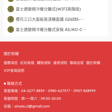
3
富士通變頻冷暖分離式(WIFI高階版)
4
櫻花三口大面板易清檯面爐 G2633S-⋯
5
富士通變頻冷暖分離式安裝 AS/AO-C⋯
關於新耀
服務項目
紅利商城
購物須知
維修須知
聯絡店家
關於新耀
VIP會員說明
■ 聯絡方式
客服專線：04-2277-8839、0980-627577、0907-828999
客服時間：周一~周六：09:30-20:00
信箱：xinyau.cl@gmail.com