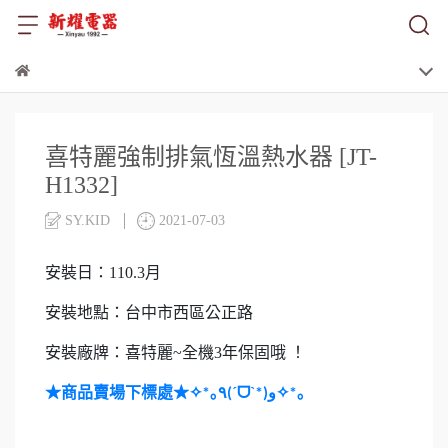
喜特麗強制排氣恆溫熱水器 [JT-
H1332]
SY.KID
2021-07-03
安裝日：110.3月
安裝地點：台中市西區公正路
安裝廠牌：喜特麗~全機3年保固哦 ！
★商品賣場下標處★
✧
｡
ˊ
ᗜ
ˋ
✧
｡
*
٩(
*)و
*