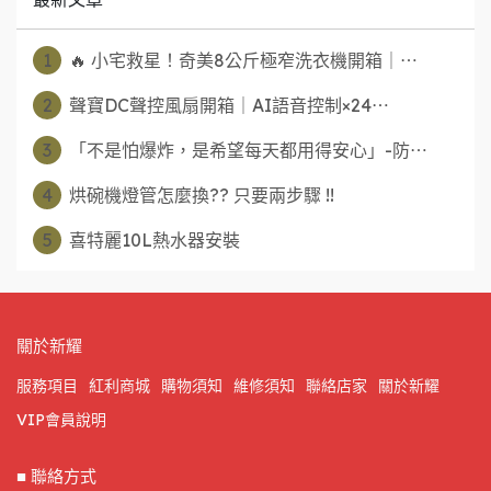
1
🔥 小宅救星！奇美8公斤極窄洗衣機開箱｜⋯
2
聲寶DC聲控風扇開箱｜AI語音控制×24⋯
3
「不是怕爆炸，是希望每天都用得安心」-防⋯
4
烘碗機燈管怎麼換?? 只要兩步驟 !!
5
喜特麗10L熱水器安裝
關於新耀
服務項目
紅利商城
購物須知
維修須知
聯絡店家
關於新耀
VIP會員說明
■ 聯絡方式