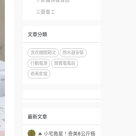
💧新耀保養實錄
三菱重工
文章分類
洗衣機開箱文
熱水器安裝
行動電源
聲寶電風扇
奇美家電
最新文章
1
🔥 小宅救星！奇美8公斤極