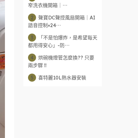
窄洗衣機開箱｜⋯
2
聲寶DC聲控風扇開箱｜AI
語音控制×24⋯
3
「不是怕爆炸，是希望每天
都用得安心」-防⋯
4
烘碗機燈管怎麼換?? 只要
兩步驟 !!
5
喜特麗10L熱水器安裝