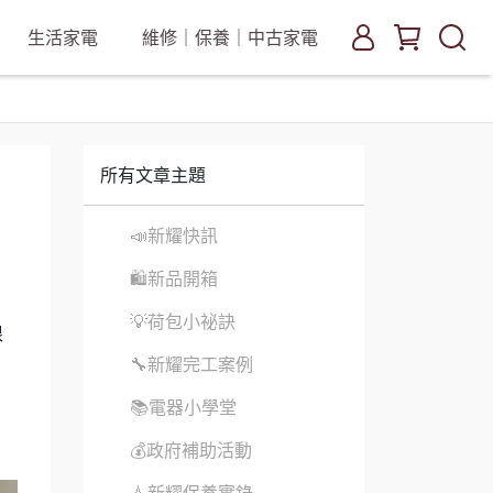
生活家電
維修｜保養｜中古家電
所有文章主題
📣新耀快訊
🛍新品開箱
💡荷包小祕訣
根
🔧新耀完工案例
📚電器小學堂
💰政府補助活動