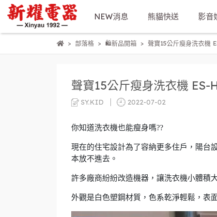
NEW消息
熊貓快送
影音
部落格
🛍新品開箱
聲寶15公斤瘦身洗衣機 ES
聲寶15公斤瘦身洗衣機 ES-H
SY.KID
2022-07-02
你知道洗衣機也能瘦身嗎??
現在的住宅設計為了容納更多住戶，陽台
本放不進去。
許多廠商紛紛改造機器，讓洗衣機小體積
外觀是白色塑鋼材質，色系乾淨輕鬆，表