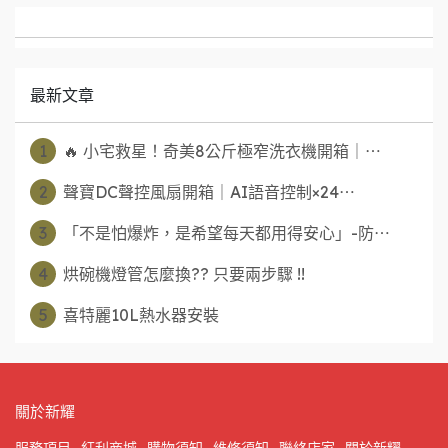
最新文章
1
🔥 小宅救星！奇美8公斤極窄洗衣機開箱｜⋯
2
聲寶DC聲控風扇開箱｜AI語音控制×24⋯
3
「不是怕爆炸，是希望每天都用得安心」-防⋯
4
烘碗機燈管怎麼換?? 只要兩步驟 !!
5
喜特麗10L熱水器安裝
關於新耀