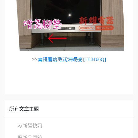
>>
喜特麗落地式烘碗機 [JT-3166Q]
所有文章主題
📣新耀快訊
🛍新品開箱