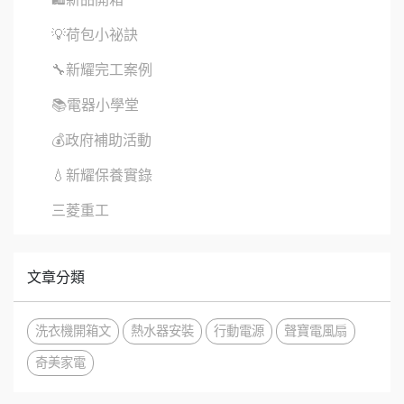
💡荷包小祕訣
🔧新耀完工案例
📚電器小學堂
💰政府補助活動
💧新耀保養實錄
三菱重工
文章分類
洗衣機開箱文
熱水器安裝
行動電源
聲寶電風扇
奇美家電